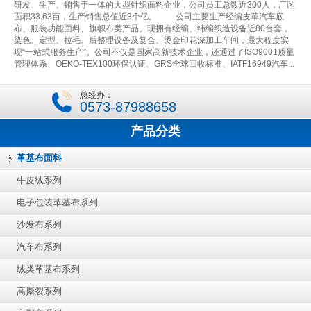
研发、生产、销售于一体的大型针织面料企业，公司员工总数近300人，厂区
面积33.63亩，生产销售总值近3个亿。 公司主要生产经编皮革汽车底
布、服装功能面料、旗帜布类产品。现拥有经编、纬编织造设备近80台套，
染色、定型、拉毛、后整理设备及复合、烫金印花深加工车间，最大程度实
现“一站式服务生产”。公司不仅是国家高新技术企业，还通过了ISO9001质量
管理体系、OEKO-TEX100环保认证、GRS全球回收标准、IATF16949汽车...
总经办：
0573-87988658
产品分类
革基布面料
牛皮绒系列
电子包装革基布系列
沙发布系列
汽车布系列
绒类革基布系列
高撕裂系列