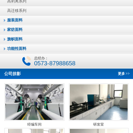
高剥离系列
高迁移系列
服装面料
家纺面料
旗帜面料
功能性面料
总经办：
0573-87988658
公司掠影
更多
>>
经编车间
研发室