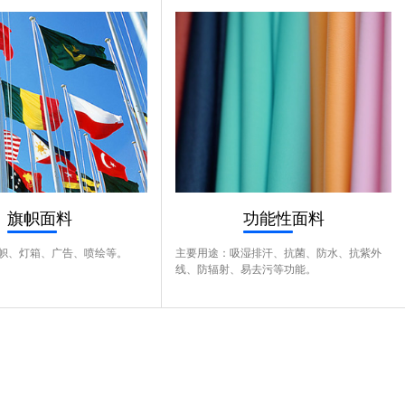
旗帜面料
功能性面料
帜、灯箱、广告、喷绘等。
主要用途：吸湿排汗、抗菌、防水、抗紫外
线、防辐射、易去污等功能。