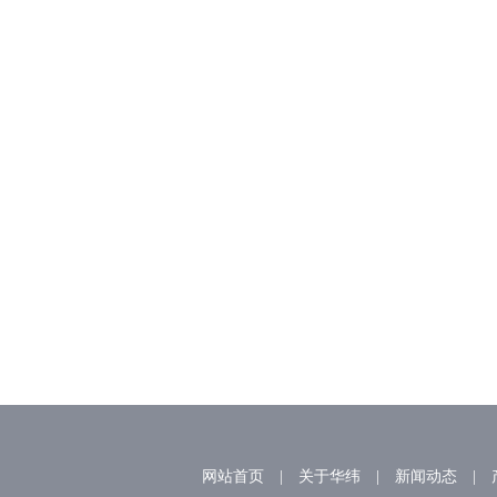
喜报 | 华纬纺织这个班
号”国家级荣誉！
2026/05/05
网站首页
|
关于华纬
|
新闻动态
|