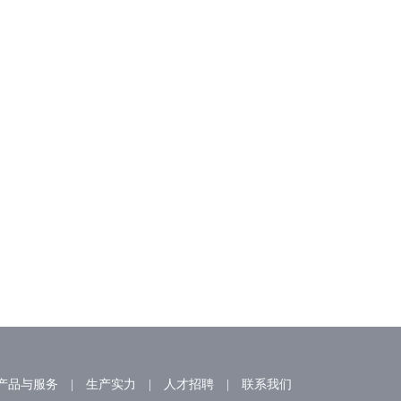
组荣获“全国工人先锋
公司旅游 | 快乐工作 幸福生活
2026/05/01
产品与服务
|
生产实力
|
人才招聘
|
联系我们