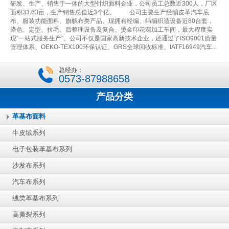
研发、生产、销售于一体的大型针织面料企业，公司员工总数近300人，厂区
面积33.63亩，生产销售总值近3个亿。 公司主要生产经编皮革汽车底
布、服装功能面料、旗帜布类产品。现拥有经编、纬编织造设备近80台套，
染色、定型、拉毛、后整理设备及复合、烫金印花深加工车间，最大程度实
现“一站式服务生产”。公司不仅是国家高新技术企业，还通过了ISO9001质量
管理体系、OEKO-TEX100环保认证、GRS全球回收标准、IATF16949汽车...
总经办：
0573-87988658
产品分类
革基布面料
牛皮绒系列
电子包装革基布系列
沙发布系列
汽车布系列
绒类革基布系列
高撕裂系列