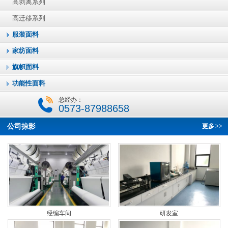
高剥离系列
高迁移系列
服装面料
家纺面料
旗帜面料
功能性面料
总经办：
0573-87988658
公司掠影
更多
>>
经编车间
研发室